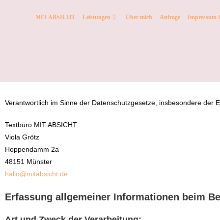
MIT ABSICHT
Leistungen
Über mich
Anfrage
Impressum 
Verantwortlich im Sinne der Datenschutzgesetze, insbesondere der
Textbüro MIT ABSICHT
Viola Grötz
Hoppendamm 2a
48151 Münster
hallo@mitabsicht.de
Erfassung allgemeiner Informationen beim B
Art und Zweck der Verarbeitung: