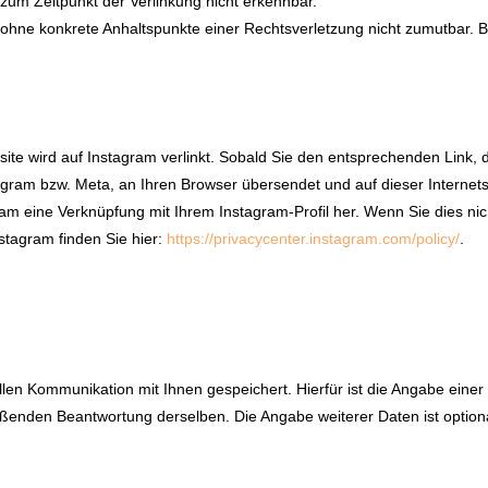
zum Zeitpunkt der Verlinkung nicht erkennbar.
och ohne konkrete Anhaltspunkte einer Rechtsverletzung nicht zumutbar
te wird auf Instagram verlinkt. Sobald Sie den entsprechenden Link, d
gram bzw. Meta, an Ihren Browser übersendet und auf dieser Internetse
am eine Verknüpfung mit Ihrem Instagram-Profil her. Wenn Sie dies ni
tagram finden Sie hier:
https://privacycenter.instagram.com/policy/
.
en Kommunikation mit Ihnen gespeichert. Hierfür ist die Angabe einer
eßenden Beantwortung derselben. Die Angabe weiterer Daten ist optiona