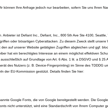
. Wir können Ihre Anfrage jedoch nur bearbeiten, sofern Sie uns Ihren 
 Anbieter ist Defiant Inc., Defiant, Inc., 800 5th Ave Ste 4100, Seatt
iffen oder bösartigen Cyberattacken. Zu diesem Zweck stellt unsere 
den auf unserer Website getätigten Zugriffen abgleichen und ggf. bl
reiber hat ein berechtigtes Interesse an einem möglichst effektiven Sch
 ausschließlich auf Grundlage von Art. 6 Abs. 1 lit. a DSGVO und § 25 
ät des Nutzers (z. B. Device-Fingerprinting) im Sinne des TDDDG umfas
ln der EU-Kommission gestützt. Details finden Sie hier:
enannte Google Fonts, die von Google bereitgestellt werden. Die Google F
nts nicht unterstützt, wird eine Standardschrift von Ihrem Computer g