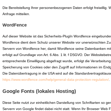
Die Bereitstellung Ihrer personenbezogenen Daten erfolgt freiwillig
Anfrage mitteilen.
WordFence
Auf dieser Website ist das Sicherheits-PlugIn Wordfence eingebunden.
Wordfence dient dem Schutz unserer Website vor unerwünschten Zugr
Servern von Wordfence her, damit Wordfence seine Datenbanken mit 
erfolgt auf Grundlage von Art. 6 Abs. 1 lit. f DSGVO. Der Websitebet
entsprechende Einwilligung abgefragt wurde, erfolgt die Verarbeitung
Speicherung von Cookies oder den Zugriff auf Informationen im Endger
Die Datenübertragung in die USA wird auf die Standardvertragsklause
https://www.wordfence.com/help/general-data-protection-regulation/
.
Google Fonts (lokales Hosting)
Diese Seite nutzt zur einheitlichen Darstellung von Schriftarten so g
Servern von Google findet dabei nicht statt. Wenn Ihr Browser Web Fo